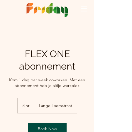
FLEX ONE
abonnement
Kom 1 dag per week coworken. Met een
abonnement heb je altijd werkplek
8 hr
8
Lange Leemstraat
h
r
Book Now