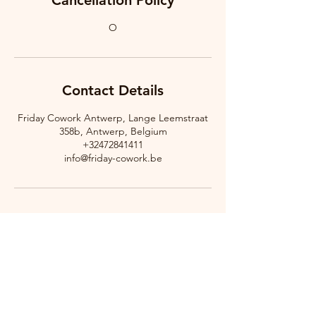
Cancellation Policy
O
Contact Details
Friday Cowork Antwerp, Lange Leemstraat
358b, Antwerp, Belgium
+32472841411
info@friday-cowork.be
Address
Lange Leemstraat 358B
2018 Antwerpen