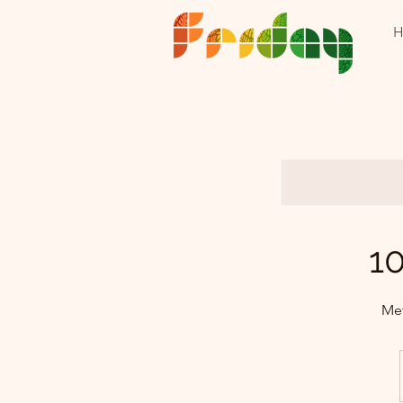
1
Met